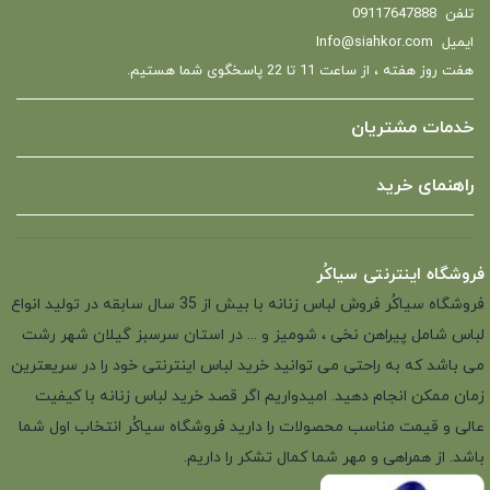
تلفن
09117647888
ایمیل
Info@siahkor.com
هفت روز هفته ، از ساعت 11 تا 22 پاسخگوی شما هستیم.
خدمات مشتریان
راهنمای خرید
فروشگاه اینترنتی سیاکُر
فروشگاه سیاکُر فروش لباس زنانه با بیش از 35 سال سابقه در تولید انواع
لباس شامل پیراهن نخی ، شومیز و ... در استان سرسبز گیلان شهر رشت
می باشد که به راحتی می توانید خرید لباس اینترنتی خود را در سریعترین
زمان ممکن انجام دهید. امیدواریم اگر قصد خرید لباس زنانه با کیفیت
عالی و قیمت مناسب محصولات را دارید فروشگاه سیاکُر انتخاب اول شما
باشد. از همراهی و مهر شما کمال تشکر را داریم.