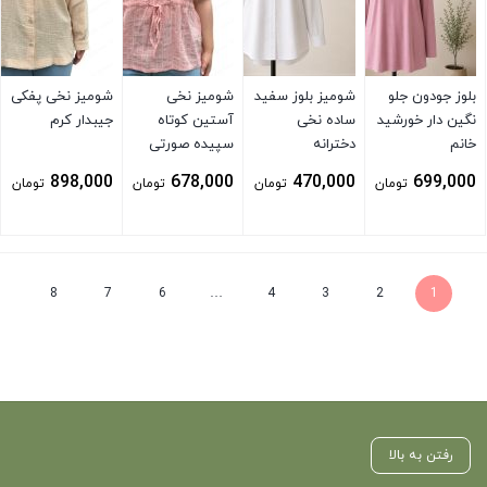
بلوز جودون جلو
شومیز بلوز سفید
شومیز نخی
شومیز نخی پفکی
نگین دار خورشید
ساده نخی
آستین کوتاه
جیبدار کرم
خانم
دخترانه
سپیده صورتی
898,000
678,000
470,000
699,000
تومان
تومان
تومان
تومان
بستن
بستن
بستن
بستن
8
7
6
…
4
3
2
1
رفتن به بالا