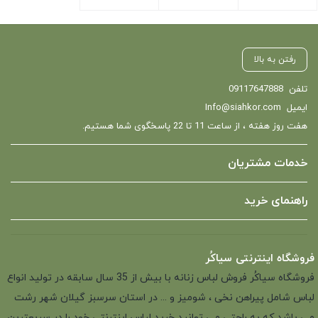
بستن
بستن
بستن
رفتن به بالا
تلفن
09117647888
ایمیل
Info@siahkor.com
هفت روز هفته ، از ساعت 11 تا 22 پاسخگوی شما هستیم.
خدمات مشتریان
راهنمای خرید
فروشگاه اینترنتی سیاکُر
فروشگاه سیاکُر فروش لباس زنانه با بیش از 35 سال سابقه در تولید انواع
لباس شامل پیراهن نخی ، شومیز و ... در استان سرسبز گیلان شهر رشت
می باشد که به راحتی می توانید خرید لباس اینترنتی خود را در سریعترین