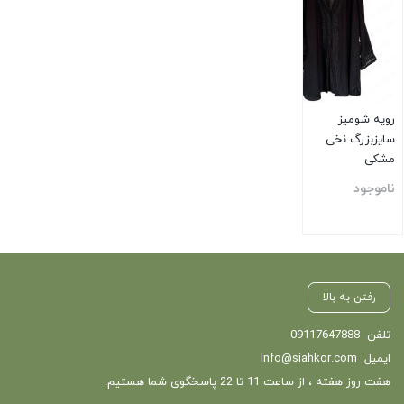
رویه شومیز
سایزبزرگ نخی
مشکی
ناموجود
بستن
رفتن به بالا
تلفن
09117647888
ایمیل
Info@siahkor.com
هفت روز هفته ، از ساعت 11 تا 22 پاسخگوی شما هستیم.