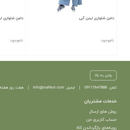
دامن شلواری لینن آبی
دامن شلواری لی
ناموجود
ناموجود
بستن
بستن
رفتن به بالا
تلفن
09117647888
ایمیل
Info@siahkor.com
هفت روز هفته ، از ساعت 11 تا
خدمات مشتریان
روش های ارسال
حساب کاربری من
رویه‌های بازگرداندن کالا