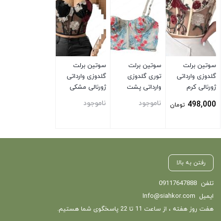
سوتین برلت
سوتین برلت
سوتین برلت
گلدوزی وارداتی
توری گلدوزی
گلدوزی وارداتی
ژورنالی کرم
وارداتی پشت
ژورنالی مشکی
قزن دار سفید
ناموجود
ناموجود
498,000
تومان
بستن
بستن
بستن
رفتن به بالا
تلفن
09117647888
ایمیل
Info@siahkor.com
هفت روز هفته ، از ساعت 11 تا 22 پاسخگوی شما هستیم.