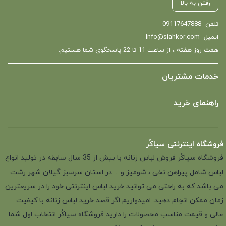
رفتن به بالا
تلفن
09117647888
ایمیل
Info@siahkor.com
هفت روز هفته ، از ساعت 11 تا 22 پاسخگوی شما هستیم.
خدمات مشتریان
راهنمای خرید
فروشگاه اینترنتی سیاکُر
فروشگاه سیاکُر فروش لباس زنانه با بیش از 35 سال سابقه در تولید انواع
لباس شامل پیراهن نخی ، شومیز و ... در استان سرسبز گیلان شهر رشت
می باشد که به راحتی می توانید خرید لباس اینترنتی خود را در سریعترین
زمان ممکن انجام دهید. امیدواریم اگر قصد خرید لباس زنانه با کیفیت
عالی و قیمت مناسب محصولات را دارید فروشگاه سیاکُر انتخاب اول شما