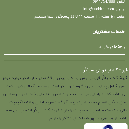
تلفن
09117647888
ایمیل
Info@siahkor.com
هفت روز هفته ، از ساعت 11 تا 22 پاسخگوی شما هستیم.
خدمات مشتریان
راهنمای خرید
فروشگاه اینترنتی سیاکُر
فروشگاه سیاکُر فروش لباس زنانه با بیش از 35 سال سابقه در تولید انواع
لباس شامل پیراهن نخی ، شومیز و ... در استان سرسبز گیلان شهر رشت
می باشد که به راحتی می توانید خرید لباس اینترنتی خود را در سریعترین
زمان ممکن انجام دهید. امیدواریم اگر قصد خرید لباس زنانه با کیفیت
عالی و قیمت مناسب محصولات را دارید فروشگاه سیاکُر انتخاب اول شما
باشد. از همراهی و مهر شما کمال تشکر را داریم.