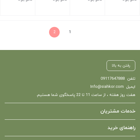
سورمه ای
سورمه ای
سورمه ای
توسی
بستن
بستن
بستن
بستن
2
1
رفتن به بالا
تلفن
09117647888
ایمیل
Info@siahkor.com
هفت روز هفته ، از ساعت 11 تا 22 پاسخگوی شما هستیم.
خدمات مشتریان
راهنمای خرید