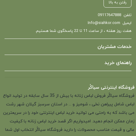
رفتن به بالا
تلفن
09117647888
ایمیل
Info@siahkor.com
هفت روز هفته ، از ساعت 11 تا 22 پاسخگوی شما هستیم.
خدمات مشتریان
راهنمای خرید
فروشگاه اینترنتی سیاکُر
فروشگاه سیاکُر فروش لباس زنانه با بیش از 35 سال سابقه در تولید انواع
لباس شامل پیراهن نخی ، شومیز و ... در استان سرسبز گیلان شهر رشت
می باشد که به راحتی می توانید خرید لباس اینترنتی خود را در سریعترین
زمان ممکن انجام دهید. امیدواریم اگر قصد خرید لباس زنانه با کیفیت
عالی و قیمت مناسب محصولات را دارید فروشگاه سیاکُر انتخاب اول شما