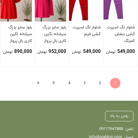
شلوار لگ اسپرت
شلوار لگ اسپرت
بلوز سایز بزرگ
بلوز سایز بزرگ
کشی بنفش
کشی قرمز
سرشانه نگین
سرشانه نگین
کمرنگ
کاری بال پرواز
کاری بال پرواز
صورتی
890,000
952,000
549,000
549,000
تومان
تومان
تومان
تومان
بستن
بستن
بستن
بستن
6
5
4
3
2
1
رفتن به بالا
تلفن
09117647888
ایمیل
Info@siahkor.com