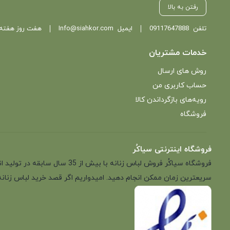
رفتن به بالا
تلفن
09117647888
ایمیل
Info@siahkor.com
هفت روز هفته ، از ساعت 11 تا
خدمات مشتریان
روش های ارسال
حساب کاربری من
رویه‌های بازگرداندن کالا
فروشگاه
فروشگاه اینترنتی سیاکُر
فروشگاه سیاکُر فروش لباس زن
سریعترین زمان ممکن انجام دهید. امیدواریم اگر قصد خرید لباس زنانه