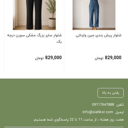
0
شلوار پیش بندی جین وارداتی
شلوار سایز بزرگ مشکی سورن درجه
یک
829,000
829,000
تومان
تومان
رفتن به بالا
تلفن
09117647888
ایمیل
Info@siahkor.com
هفت روز هفته ، از ساعت 11 تا 22 پاسخگوی شما هستیم.