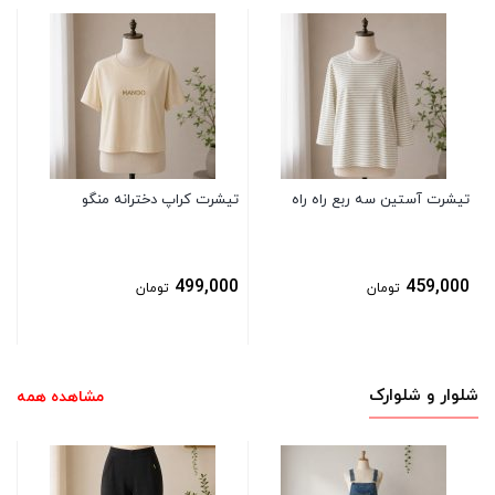
تی
0
تیشرت آستین سه ربع راه راه
تیشرت کراپ دخترانه منگو
499,000
459,000
تومان
تومان
شلوار و شلوارک
مشاهده همه
شل