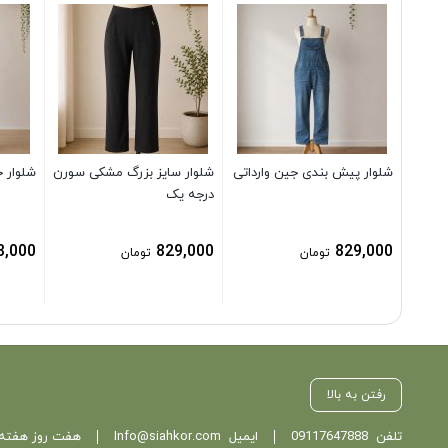
شلوار پیش بندی جین وارداتی
شلوار سایز بزرگ مشکی سورن
شلوار 
درجه یک
8,000
829,000
829,000
تومان
تومان
رفتن به بالا
تلفن
09117647888
ایمیل
Info@siahkor.com
هفت روز هفته ، از ساعت 11 تا