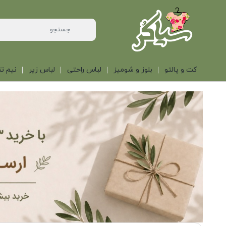
کت و پالتو
بلوز و شومیز
لباس راحتی
لباس زیر
نیم تن