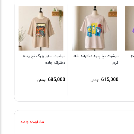
تیشرت س
خرس با
9,000
ج
تیشرت نخ پنبه دخترانه شاد
تیشرت سایز بزرگ نخ پنبه
کرم
دخترانه جاده
685,000
615,000
تومان
تومان
مشاهده همه