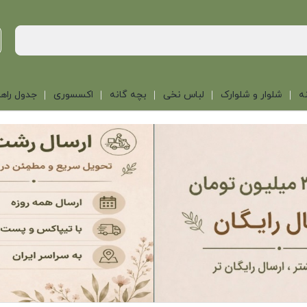
ه
شلوار و شلوارک
لباس نخی
بچه گانه
اکسسوری
جدول راهن