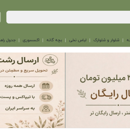
ه
شلوار و شلوارک
لباس نخی
بچه گانه
اکسسوری
جدول راهن