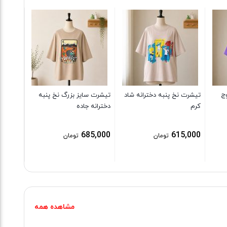
تیشرت س
خرس با
9,000
ج
تیشرت نخ پنبه دخترانه شاد
تیشرت سایز بزرگ نخ پنبه
کرم
دخترانه جاده
685,000
615,000
تومان
تومان
مشاهده همه