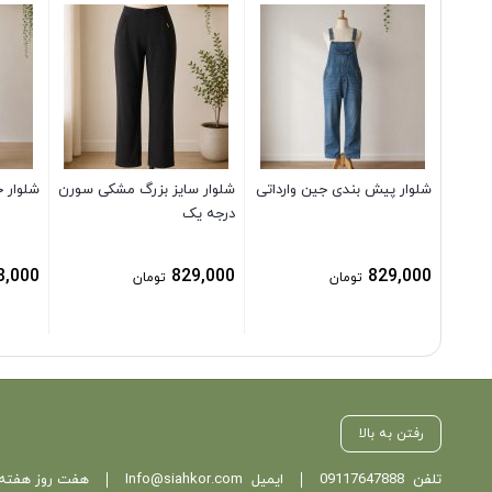
شلوار پیش بندی جین وارداتی
شلوار سایز بزرگ مشکی سورن
شلوار 
درجه یک
8,000
829,000
829,000
تومان
تومان
رفتن به بالا
تلفن
09117647888
ایمیل
Info@siahkor.com
هفت روز هفته ، از ساعت 11 تا