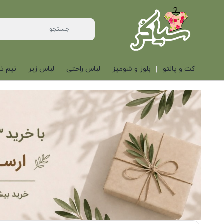
کت و پالتو
بلوز و شومیز
لباس راحتی
لباس زیر
نیم تن