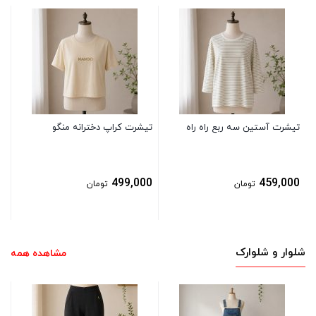
تی
0
تیشرت آستین سه ربع راه راه
تیشرت کراپ دخترانه منگو
499,000
459,000
تومان
تومان
شلوار و شلوارک
مشاهده همه
شل