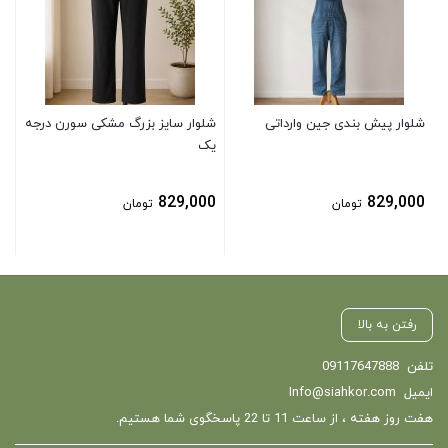
0
شلوار پیش بندی جین وارداتی
شلوار سایز بزرگ مشکی سورن درجه
یک
829,000
829,000
تومان
تومان
رفتن به بالا
تلفن
09117647888
ایمیل
Info@siahkor.com
هفت روز هفته ، از ساعت 11 تا 22 پاسخگوی شما هستیم.