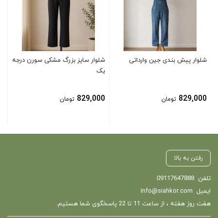
0
شلوار پیش بندی جین وارداتی
شلوار سایز بزرگ مشکی سورن درجه
یک
829,000
829,000
تومان
تومان
رفتن به بالا
تلفن
09117647888
ایمیل
Info@siahkor.com
هفت روز هفته ، از ساعت 11 تا 22 پاسخگوی شما هستیم.