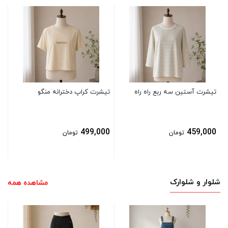
تی
0
تیشرت آستین سه ربع راه راه
تیشرت کراپ دخترانه منگو
499,000
459,000
تومان
تومان
شلوار و شلوارک
مشاهده همه
شل