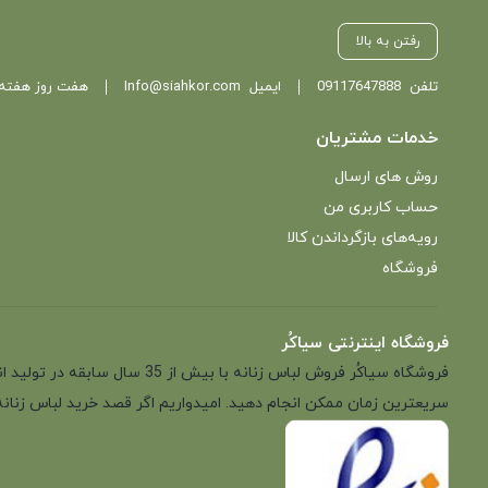
رفتن به بالا
تلفن
09117647888
ایمیل
Info@siahkor.com
هفت روز هفته ، از ساعت 11 تا
خدمات مشتریان
روش های ارسال
حساب کاربری من
رویه‌های بازگرداندن کالا
فروشگاه
فروشگاه اینترنتی سیاکُر
فروشگاه سیاکُر فروش لباس زن
سریعترین زمان ممکن انجام دهید. امیدواریم اگر قصد خرید لباس زنانه