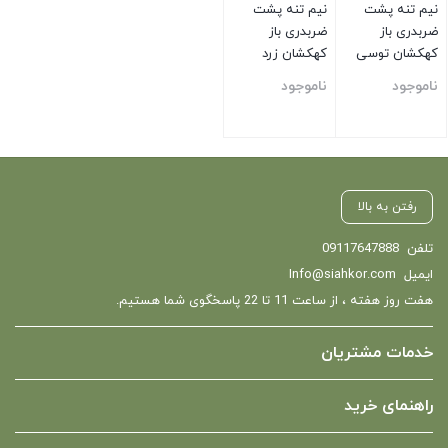
نیم تنه پشت
نیم تنه پشت
ضربدری باز
ضربدری باز
کهکشان توسی
کهکشان زرد
ناموجود
ناموجود
بستن
بستن
رفتن به بالا
تلفن
09117647888
ایمیل
Info@siahkor.com
هفت روز هفته ، از ساعت 11 تا 22 پاسخگوی شما هستیم.
خدمات مشتریان
راهنمای خرید