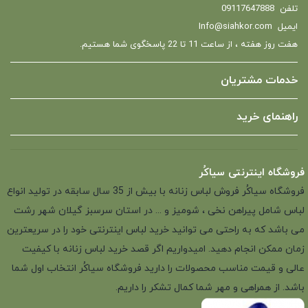
تلفن
09117647888
ایمیل
Info@siahkor.com
هفت روز هفته ، از ساعت 11 تا 22 پاسخگوی شما هستیم.
خدمات مشتریان
راهنمای خرید
فروشگاه اینترنتی سیاکُر
فروشگاه سیاکُر فروش لباس زنانه با بیش از 35 سال سابقه در تولید انواع
لباس شامل پیراهن نخی ، شومیز و ... در استان سرسبز گیلان شهر رشت
می باشد که به راحتی می توانید خرید لباس اینترنتی خود را در سریعترین
زمان ممکن انجام دهید. امیدواریم اگر قصد خرید لباس زنانه با کیفیت
عالی و قیمت مناسب محصولات را دارید فروشگاه سیاکُر انتخاب اول شما
باشد. از همراهی و مهر شما کمال تشکر را داریم.