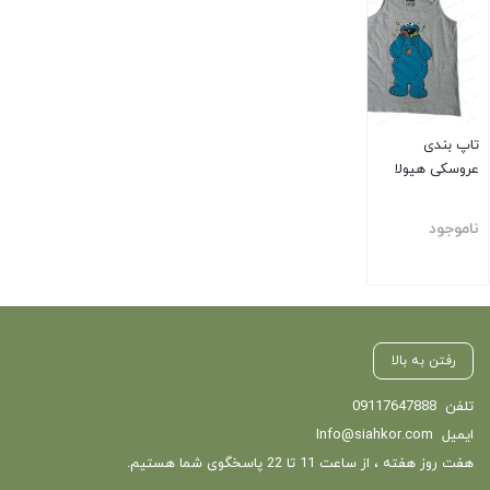
تاپ بندی
عروسکی هیولا
ناموجود
بستن
رفتن به بالا
تلفن
09117647888
ایمیل
Info@siahkor.com
هفت روز هفته ، از ساعت 11 تا 22 پاسخگوی شما هستیم.