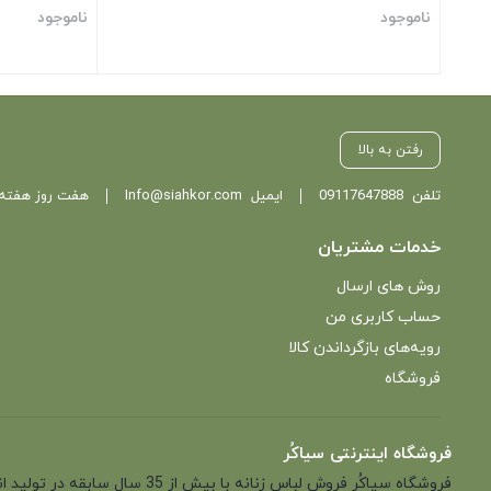
ناموجود
ناموجود
بستن
بستن
رفتن به بالا
تلفن
09117647888
ایمیل
Info@siahkor.com
هفت روز هفته ، از ساعت 11 تا
خدمات مشتریان
روش های ارسال
حساب کاربری من
رویه‌های بازگرداندن کالا
فروشگاه
فروشگاه اینترنتی سیاکُر
فروشگاه سیاکُر فروش لباس زن