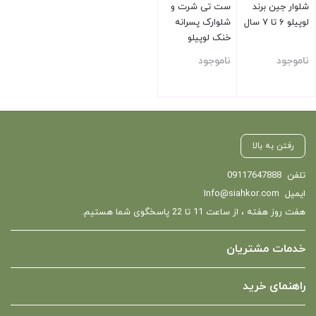
شلوار جین برند
ست تی شرت و
لوپیلو ۶ تا ۷ سال
شلوارک پسرانه
خنک لوپیلو
ناموجود
ناموجود
بستن
بستن
رفتن به بالا
تلفن
09117647888
ایمیل
Info@siahkor.com
هفت روز هفته ، از ساعت 11 تا 22 پاسخگوی شما هستیم.
خدمات مشتریان
راهنمای خرید